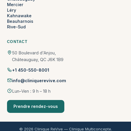
Mercier
Léry
Kahnawake
Beauharnois
Rive-Sud
CONTACT
50 Boulevard d'Anjou,
Châteauguay, QC J6K 1B9
+1 450-550-8001
info@cliniquerevive.com
Lun–Ven : 9 h – 18 h
Prendre rendez-vous
© 2026 Clinique ReVive — Clinique Multiconcepte.