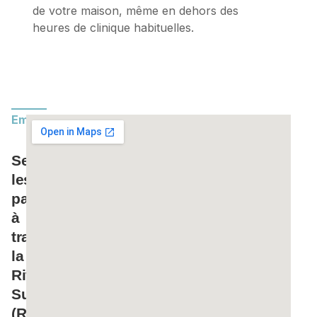
de votre maison, même en dehors des
heures de clinique habituelles.
Emplacement
Servir
les
patients
à
travers
la
Rive-
Sud
(Rive-