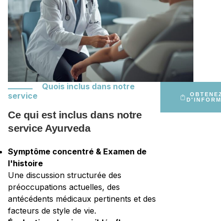
Quois inclus dans notre
service
OBTENE
D'INFOR
Ce qui est inclus dans notre
service Ayurveda
Symptôme concentré & Examen de
l'histoire
Une discussion structurée des
préoccupations actuelles, des
antécédents médicaux pertinents et des
facteurs de style de vie.