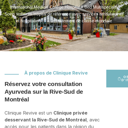
International Medical College Hospital A Bed Multispecialty
Soins tertiaires Hôpital de référence avec services ambulatoires
et hospitaliers. Il a un traitement de classe mondiale
À propos de Clinique Revive
O
D'
Réservez votre consultation
Ayurveda sur la Rive-Sud de
Montréal
Clinique Revive est un
Clinique privée
desservant la Rive-Sud de Montréal
, avec
accès pour les patients dans la région du