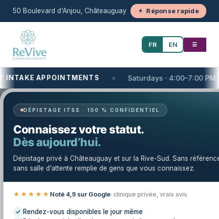
50 Boulevard d'Anjou, Châteauguay
Réponse rapide
FR
EN
☰
TAKE APPOINTMENTS
Saturdays · 4:00–7:00 PM
DÉPISTAGE ITSS · 100 % CONFIDENTIEL
Votre clinique de santé et de bien-
Connaissez votre statut.
être unique
Dès aujourd’hui.
Ayurveda sur la Rive-Sud de Montréal,
Dépistage privé à Châteauguay et sur la Rive-Sud. Sans référenc
QC | Clinique Revive
sans salle d’attente remplie de gens que vous connaissez.
recherche
Ayurveda près de chez vous sur
★★★★★
Noté 4,9 sur Google
· clinique privée, vrais avis
la Rive-Sud de Montréal
? Clinique Revive
propose des consultations ayurvédiques
Rendez-vous disponibles le jour même